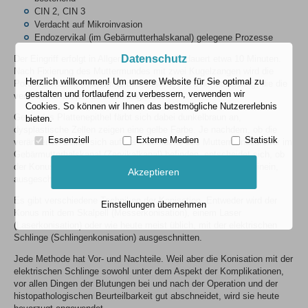
CIN 2, CIN 3
Verdacht auf Mikroinvasion
Endozervikal (im Gebärmutterhalskanal) gelegene Prozesse
Datenschutz
Der Eingriff erfolgt in Allgemeinnarkose. Er dauert etwa 10 Minuten.
Nach Fixierung des Muttermundes mit zwei Kugelzangen wird die
Herzlich willkommen! Um unsere Website für Sie optimal zu
Portiooberfläche (Muttermundoberfläche) mit einer Jodlösung, die die
gestalten und fortlaufend zu verbessern, verwenden wir
veränderten Zellen darstellt, angefärbt.
Cookies. So können wir Ihnen das bestmögliche Nutzererlebnis
Gesundes Plattenepithel färbt sich dabei dunkelbraun an,
bieten.
dysplastische Zellen zeigen eine gelbe Farbe. Je nachdem, ob die
Essenziell
Externe Medien
Statistik
veränderten Zellen sich auf der Oberfläche des Muttermundes oder im
Gebärmutterhalskanal (Zervikalkanal) befinden, entscheidet sich, ob
der Konus sehr flach oder etwas tiefer, in den Zervikalkanal hinein,
Akzeptieren
ausgeschnitten werden muss.
Es gibt verschiedene Techniken der Konisation. Entweder wird der
Einstellungen übernehmen
Konus mit dem Skalpell (Messerkonisation), einem Laser
(Laserkonisation) oder wie heute meist üblich, mit der elektrischen
Schlinge (Schlingenkonisation) ausgeschnitten.
Jede Methode hat Vor- und Nachteile. Weil aber die Konisation mit der
elektrischen Schlinge sowohl unter dem Aspekt der Komplikationen,
vor allen Dingen der Blutungen bei und nach der Operation und der
histopathologischen Beurteilbarkeit gut abschneidet, wird sie heute