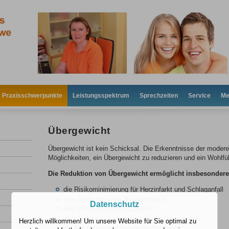
Praxisschwerpunkte
Leistungsspektrum
Sprechzeiten
Service
Me
Übergewicht
Übergewicht ist kein Schicksal. Die Erkenntnisse der modere
Möglichkeiten, ein Übergewicht zu reduzieren und ein Wohlfühl
Die Reduktion von Übergewicht ermöglicht insbesondere
die Risikominimierung für Herzinfarkt und Schlaganfall
eine Senkung eines Bluthochdruck
Datenschutz
eine Vermeidung von Diabetes
eine Senkung eines hohen Cholesterinspiegels
Herzlich willkommen! Um unsere Website für Sie optimal zu
die Minderung von Gelenkbeschwerden