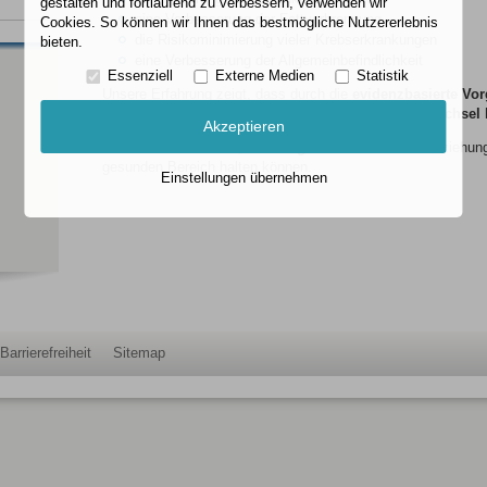
gestalten und fortlaufend zu verbessern, verwenden wir
eine Verbesserung der Fettverbrennung
Cookies. So können wir Ihnen das bestmögliche Nutzererlebnis
die Risikominimierung vieler Krebserkrankungen
bieten.
eine Verbesserung der Allgemeinbefindlichkeit
Essenziell
Externe Medien
Statistik
Unsere Erfahrung zeigt, dass durch die
evidenzbasierte Vo
frustrierende
Jojo-Effekte vermieden
und der
Stoffwechsel l
Akzeptieren
Gerne beraten wir Sie, wie Sie
gesund abnehmen
beziehung
gesunden Bereich halten können.
Einstellungen übernehmen
Barrierefreiheit
Sitemap